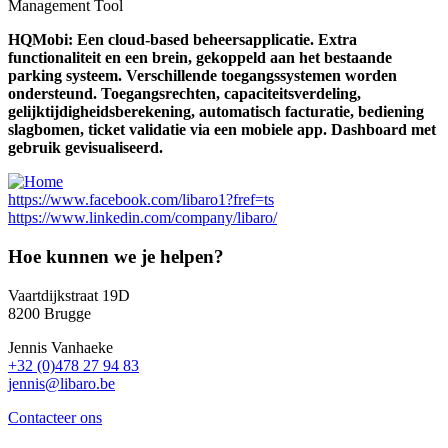
Management Tool
HQMobi: Een cloud-based beheersapplicatie. Extra
functionaliteit en een brein, gekoppeld aan het bestaande
parking systeem. Verschillende toegangssystemen worden
ondersteund. Toegangsrechten, capaciteitsverdeling,
gelijktijdigheidsberekening, automatisch facturatie, bediening
slagbomen, ticket validatie via een mobiele app. Dashboard met
gebruik gevisualiseerd.
https://www.facebook.com/libaro1?fref=ts
https://www.linkedin.com/company/libaro/
Hoe kunnen we je helpen?
Vaartdijkstraat 19D
8200 Brugge
Jennis Vanhaeke
+32 (0)478 27 94 83
jennis@libaro.be
Contacteer ons