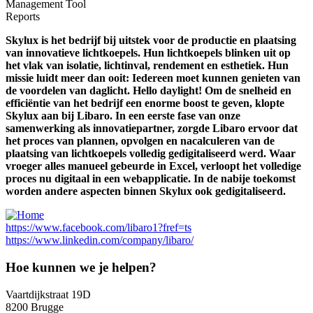
Management Tool
Reports
Skylux is het bedrijf bij uitstek voor de productie en plaatsing
van innovatieve lichtkoepels. Hun lichtkoepels blinken uit op
het vlak van isolatie, lichtinval, rendement en esthetiek. Hun
missie luidt meer dan ooit: Iedereen moet kunnen genieten van
de voordelen van daglicht. Hello daylight! Om de snelheid en
efficiëntie van het bedrijf een enorme boost te geven, klopte
Skylux aan bij Libaro. In een eerste fase van onze
samenwerking als innovatiepartner, zorgde Libaro ervoor dat
het proces van plannen, opvolgen en nacalculeren van de
plaatsing van lichtkoepels volledig gedigitaliseerd werd. Waar
vroeger alles manueel gebeurde in Excel, verloopt het volledige
proces nu digitaal in een webapplicatie. In de nabije toekomst
worden andere aspecten binnen Skylux ook gedigitaliseerd.
https://www.facebook.com/libaro1?fref=ts
https://www.linkedin.com/company/libaro/
Hoe kunnen we je helpen?
Vaartdijkstraat 19D
8200 Brugge